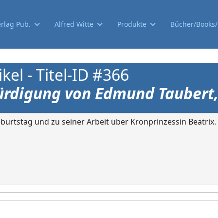
erlag Pub.
Alfred Witte
Produkte
Bücher/Books/l
el - Titel-ID #366
rdigung von Edmund Taubert,
urtstag und zu seiner Arbeit über Kronprinzessin Beatrix.